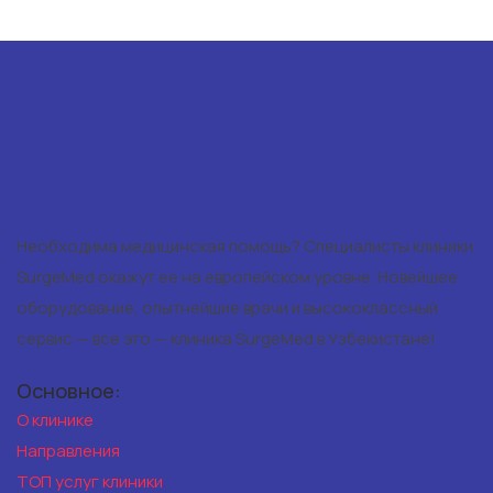
Необходима медицинская помощь? Специалисты клиники
SurgeMed окажут ее на европейском уровне. Новейшее
оборудование, опытнейшие врачи и высококлассный
сервис — все это — клиника SurgeMed в Узбекистане!
Основное:
О клинике
Направления
ТОП услуг клиники