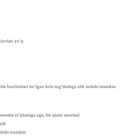
lovlari yo’q
ik buzilishlari bo’lgan bola tug’ilishiga olib kelishi mumkin
omosoma to’plamiga ega, bir qismi anormal
aydi
ilishi mumkin