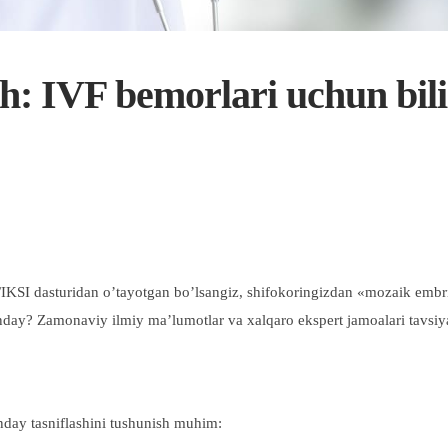
h: IVF bemorlari uchun bili
VF/IKSI dasturidan o’tayotgan bo’lsangiz, shifokoringizdan «mozaik em
ay? Zamonaviy ilmiy ma’lumotlar va xalqaro ekspert jamoalari tavsiyala
nday tasniflashini tushunish muhim: