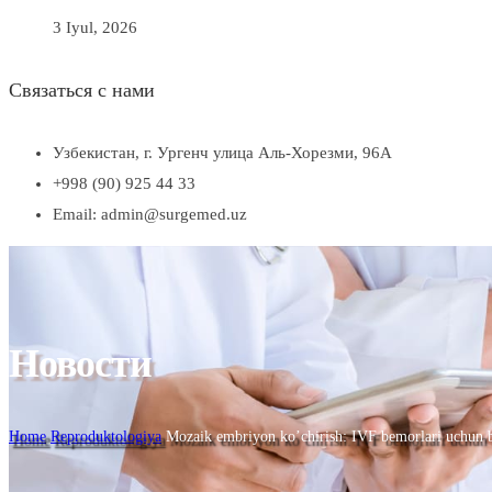
3 Iyul, 2026
Связаться с нами
Узбекистан, г. Ургенч улица Аль-Хорезми, 96А
+998 (90) 925 44 33
Email: admin@surgemed.uz
Новости
Home
Reproduktologiya
Mozaik embriyon ko’chirish: IVF bemorlari uchun b