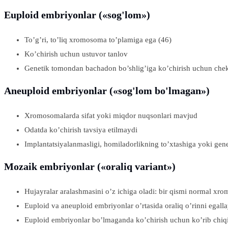
Euploid embriyonlar («sog'lom»)
To’g’ri, to’liq xromosoma to’plamiga ega (46)
Ko’chirish uchun ustuvor tanlov
Genetik tomondan bachadon bo’shlig’iga ko’chirish uchun chek
Aneuploid embriyonlar («sog'lom bo'lmagan»)
Xromosomalarda sifat yoki miqdor nuqsonlari mavjud
Odatda ko’chirish tavsiya etilmaydi
Implantatsiyalanmasligi, homiladorlikning to’xtashiga yoki genet
Mozaik embriyonlar («oraliq variant»)
Hujayralar aralashmasini o’z ichiga oladi: bir qismi normal xr
Euploid va aneuploid embriyonlar o’rtasida oraliq o’rinni egall
Euploid embriyonlar bo’lmaganda ko’chirish uchun ko’rib chiq