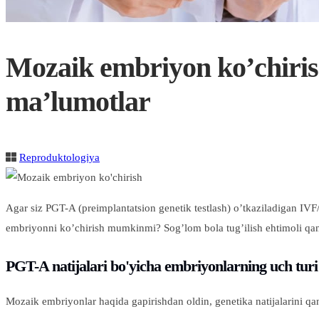
Mozaik embriyon ko’chiris
ma’lumotlar
Reproduktologiya
Agar siz PGT-A (preimplantatsion genetik testlash) o’tkaziladigan I
embriyonni ko’chirish mumkinmi? Sog’lom bola tug’ilish ehtimoli qand
PGT-A natijalari bo'yicha embriyonlarning uch turi
Mozaik embriyonlar haqida gapirishdan oldin, genetika natijalarini qa