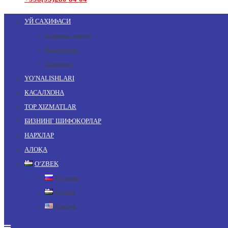
УЙ САҲИФАСИ
Клиника ҳақида
Янгиликлар
Акциялар
YO’NALISHLARI
КАСАЛХОНА
TOP XIZMATLAR
БИЗНИНГ ШИФОКОРЛАР
НАРХЛАР
АЛОҚА
OʻZBEK
Русский
Oʻzbek
English