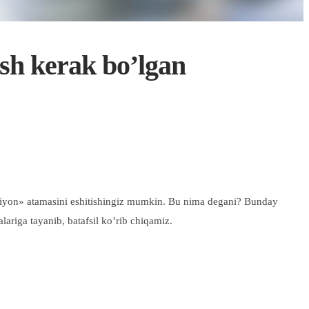
sh kerak bo’lgan
briyon» atamasini eshitishingiz mumkin. Bu nima degani? Bunday
riga tayanib, batafsil ko’rib chiqamiz.