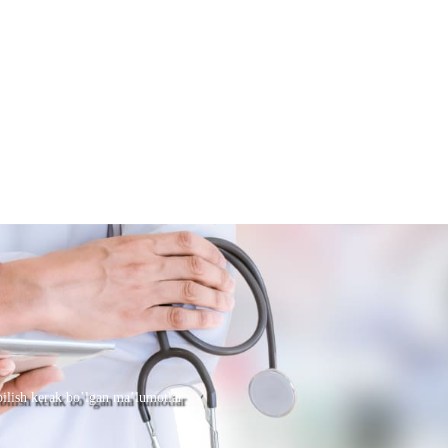
ilish kerak bo’lgan ma’lumotlar