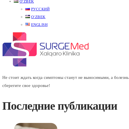
OʻZBEK
РУССКИЙ
OʻZBEK
ENGLISH
Не стоит ждать когда симптомы станут не выносимыми, а болезнь 
сберегите свое здоровье!
Последние публикации