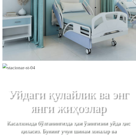
Уйдаги қулайлик ва энг
янги жиҳозлар
Касалхонада бўлганингизда ҳам ўзингизни уйда ҳис
қиласиз. Бунинг учун шинам хоналар ва