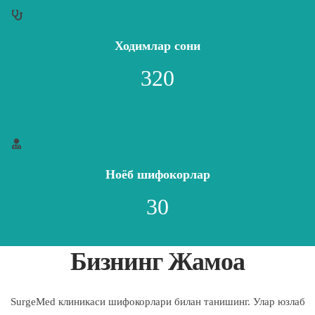
Ходимлар сони
320
Ноёб шифокорлар
30
Бизнинг Жамоа
SurgeMed клиникаси шифокорлари билан танишинг. Улар юзлаб