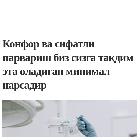
Конфор ва сифатли
парвариш биз сизга тақдим
эта оладиган минимал
нарсадир