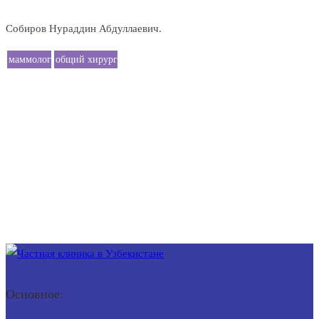
Собиров Нураддин Абдуллаевич.
маммолог
общий хирург
Основное: