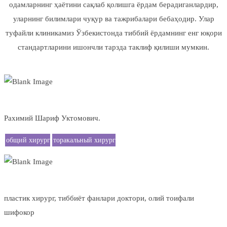
одамларнинг ҳаётини сақлаб қолишга ёрдам берадиганлардир,
уларнинг билимлари чуқур ва тажрибалари бебаҳодир. Улар
туфайли клиникамиз Ўзбекистонда тиббий ёрдамнинг енг юқори
стандартларини ишончли тарзда таклиф қилиши мумкин.
общий хирург
торакальный хирург
Рахимий Шариф Уктомович.
общий хирург
торакальный хирург
бариатрический хирург
пластический хирург
пластик хирург, тиббиёт фанлари доктори, олий тоифали
шифокор