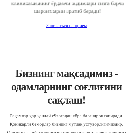
клиникамизнинг ёрдамчи ходимлари сизга барча
шароитларни яратиб беради!
Записаться на прием
Бизнинг мақсадимиз -
одамларнинг соғлиғини
сақлаш!
Рақамлар ҳар қандай сўзлардан кўра баландроқ гапиради.
Қониқарли беморлар бизнинг мутлақ устуворлигимиздир.
Оилангиз ва дўстларингизга клиникамизни тавсия этишингиз