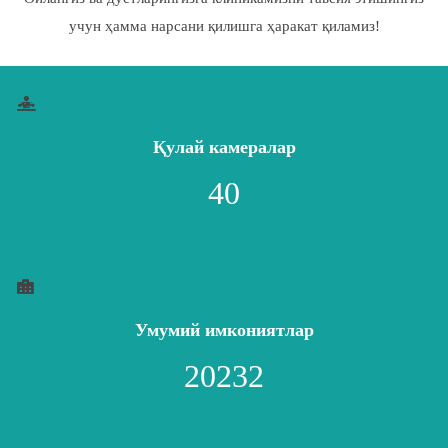
учун ҳамма нарсани қилишга ҳаракат қиламиз!
Қулай камералар
40
Умумий имкониятлар
20232