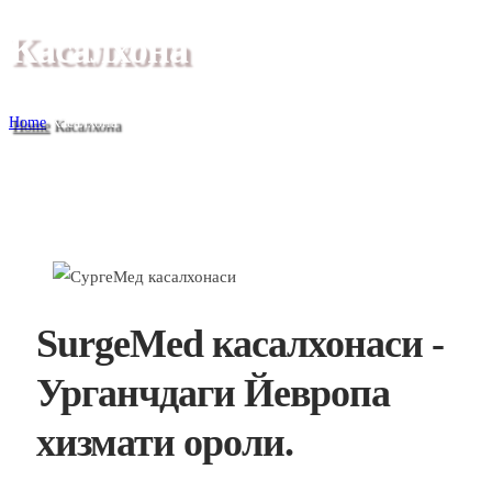
Касалхона
Home
Касалхона
SurgeMed касалхонаси -
Урганчдаги Йевропа
хизмати ороли.