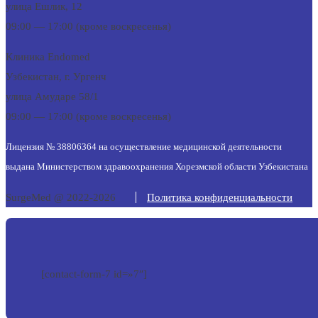
улица Ешлик, 12
09:00 — 17:00 (кроме воскресенья)
Клиника Endomed
Узбекистан, г. Ургенч
улица Амударе 58/1
09:00 — 17:00 (кроме воскресенья)
Лицензия № 38806364 на осуществление медицинской деятельности
выдана Министерством здравоохранения Хорезмской области Узбекистана
SurgeMed @ 2022-2026
Политика конфиденциальности
[contact-form-7 id=»7″]