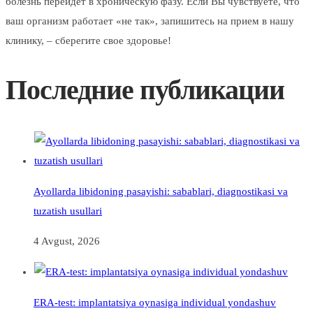
болезнь перейдет в хроническую фазу. Если Вы чувствуете, что
ваш организм работает «не так», запишитесь на прием в нашу
клинику, – сберегите свое здоровье!
Последние публикации
Ayollarda libidoning pasayishi: sabablari, diagnostikasi va
tuzatish usullari
4 Avgust, 2026
ERA-test: implantatsiya oynasiga individual yondashuv