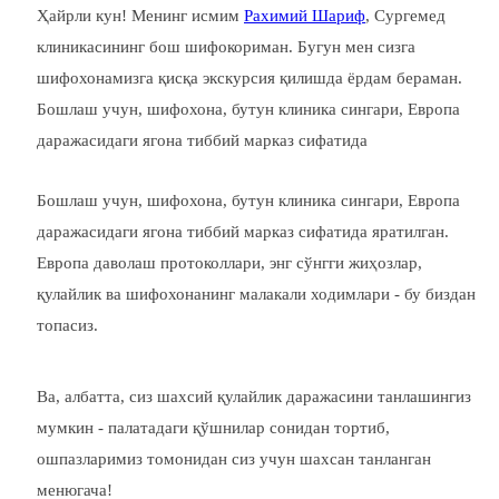
Ҳайрли кун! Менинг исмим
Рахимий Шариф
, Сургемед
клиникасининг бош шифокориман. Бугун мен сизга
шифохонамизга қисқа экскурсия қилишда ёрдам бераман.
Бошлаш учун, шифохона, бутун клиника сингари, Европа
даражасидаги ягона тиббий марказ сифатида
Бошлаш учун, шифохона, бутун клиника сингари, Европа
даражасидаги ягона тиббий марказ сифатида яратилган.
Европа даволаш протоколлари, энг сўнгги жиҳозлар,
қулайлик ва шифохонанинг малакали ходимлари - бу биздан
топасиз.
Ва, албатта, сиз шахсий қулайлик даражасини танлашингиз
мумкин - палатадаги қўшнилар сонидан тортиб,
ошпазларимиз томонидан сиз учун шахсан танланган
менюгача!