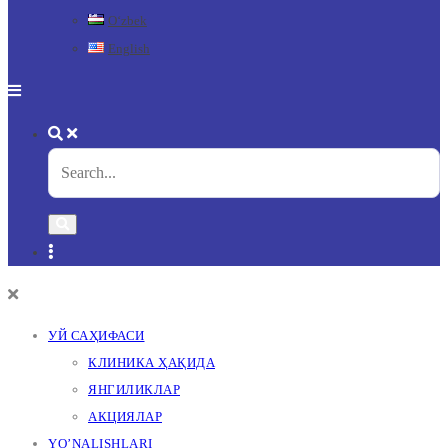
Oʻzbek
English
УЙ САҲИФАСИ
КЛИНИКА ҲАҚИДА
ЯНГИЛИКЛАР
АКЦИЯЛАР
YO’NALISHLARI