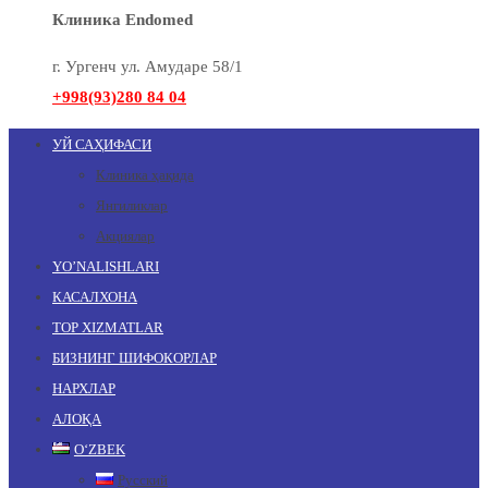
Клиника Endomed
г. Ургенч ул. Амударе 58/1
+998(93)280 84 04
УЙ САҲИФАСИ
Клиника ҳақида
Янгиликлар
Акциялар
YO’NALISHLARI
КАСАЛХОНА
TOP XIZMATLAR
БИЗНИНГ ШИФОКОРЛАР
НАРХЛАР
АЛОҚА
OʻZBEK
Русский