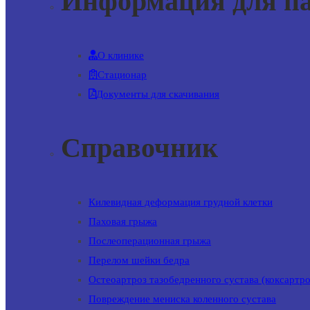
Информация для п
О клинике
Стационар
Документы для скачивания
Справочник
Килевидная деформация грудной клетки
Паховая грыжа
Послеоперационная грыжа
Перелом шейки бедра
Остеоартроз тазобедренного сустава (коксартро
Повреждение мениска коленного сустава