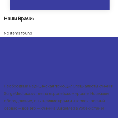
Наши Врачи:
No items found
Необходима медицинская помощь? Специалисты клиники
SurgeMed окажут ее на европейском уровне. Новейшее
оборудование, опытнейшие врачи и высококлассный
сервис — все это — клиника SurgeMed в Узбекистане!